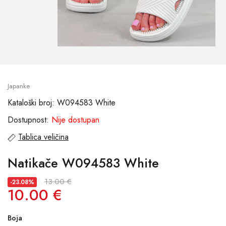
Japanke
Kataloški broj: W094583 White
Dostupnost:
Nije dostupan
Tablica veličina
Natikače W094583 White
13.00 €
-23.08%
10.00 €
Boja