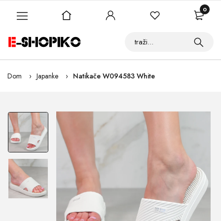
0
Dom
Japanke
Natikače W094583 White