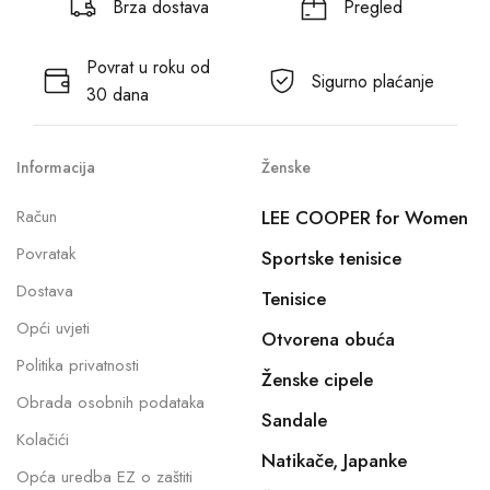
Brza dostava
Pregled
Povrat u roku od
Sigurno plaćanje
30 dana
Informacija
Ženske
Račun
LEE COOPER for Women
Povratak
Sportske tenisice
Dostava
Tenisice
Opći uvjeti
Otvorena obuća
Politika privatnosti
Ženske cipele
Obrada osobnih podataka
Sandale
Kolačići
Natikače, Japanke
Opća uredba EZ o zaštiti