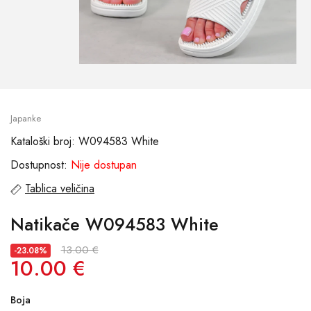
Japanke
Kataloški broj: W094583 White
Dostupnost:
Nije dostupan
Tablica veličina
Natikače W094583 White
13.00 €
-23.08%
10.00 €
Boja