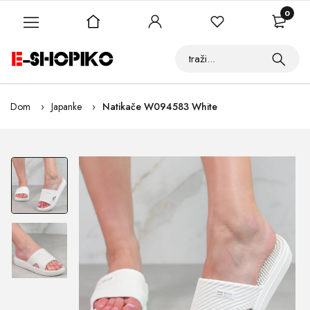
0
Dom
Japanke
Natikače W094583 White