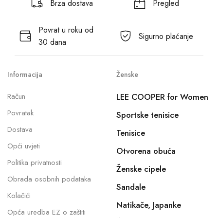
Brza dostava
Pregled
Povrat u roku od
Sigurno plaćanje
30 dana
Informacija
Ženske
Račun
LEE COOPER for Women
Povratak
Sportske tenisice
Dostava
Tenisice
Opći uvjeti
Otvorena obuća
Politika privatnosti
Ženske cipele
Obrada osobnih podataka
Sandale
Kolačići
Natikače, Japanke
Opća uredba EZ o zaštiti