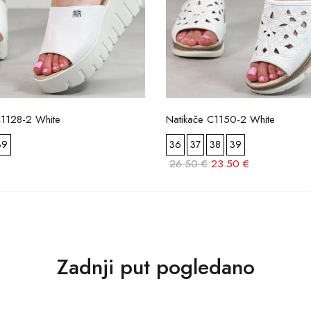
C1128-2 White
Natikače C1150-2 White
39
36
37
38
39
26.50 €
23.50 €
Zadnji put pogledano