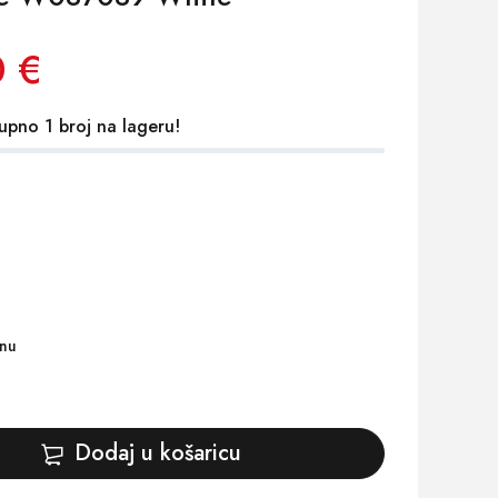
0 €
upno 1 broj na lageru!
inu
Dodaj u košaricu