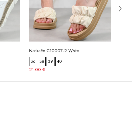
Natikače C10007-2 White
Natik
36
38
39
40
36
21.00 €
20.50