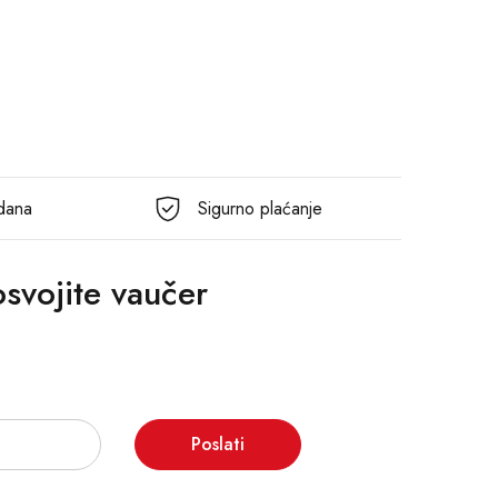
 dana
Sigurno plaćanje
 osvojite vaučer
Poslati