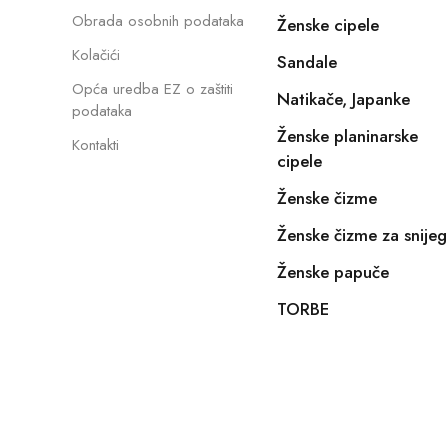
Obrada osobnih podataka
Ženske cipele
Kolačići
Sandale
Opća uredba EZ o zaštiti
Natikače, Japanke
podataka
Ženske planinarske
Kontakti
cipele
Ženske čizme
Ženske čizme za snijeg
Ženske papuče
TORBE
Copyright © 2022, E-SHOPIKO.COM. Sva prava pridržan