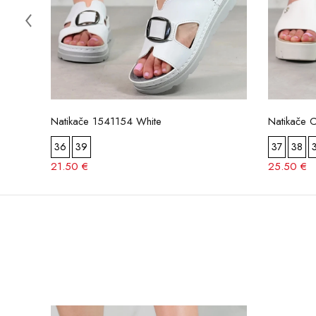
Natikače 1541154 White
Natikače 
36
39
37
38
21.50 €
25.50 €