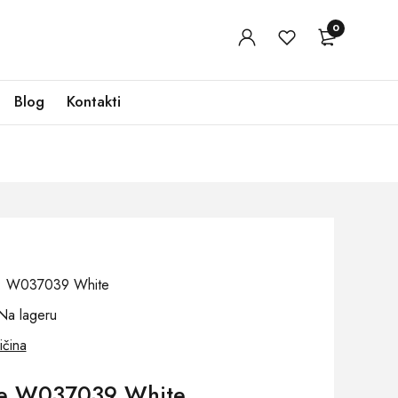
0
Blog
Kontakti
oj: W037039 White
Na lageru
ičina
če W037039 White