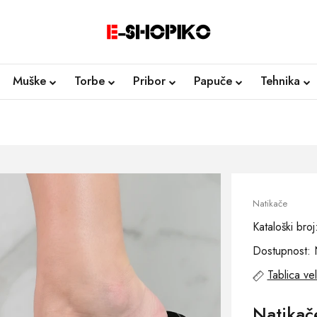
Muške
Torbe
Pribor
Papuče
Tehnika
Natikače
Kataloški br
Dostupnost: 
Tablica vel
Natika