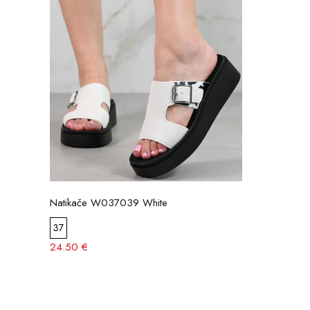
Natikače W037039 White
37
24.50 €