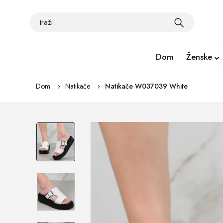
Dom
Ženske
Dom
Natikače
Natikače W037039 White