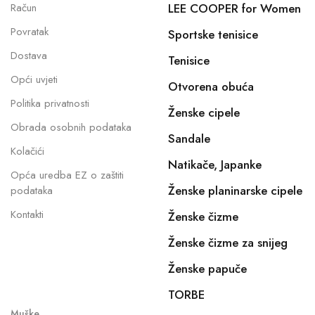
Račun
LEE COOPER for Women
Povratak
Sportske tenisice
Dostava
Tenisice
Opći uvjeti
Otvorena obuća
Politika privatnosti
Ženske cipele
Obrada osobnih podataka
Sandale
Kolačići
Natikače, Japanke
Opća uredba EZ o zaštiti
Ženske planinarske cipele
podataka
Kontakti
Ženske čizme
Ženske čizme za snijeg
Ženske papuče
TORBE
Muške