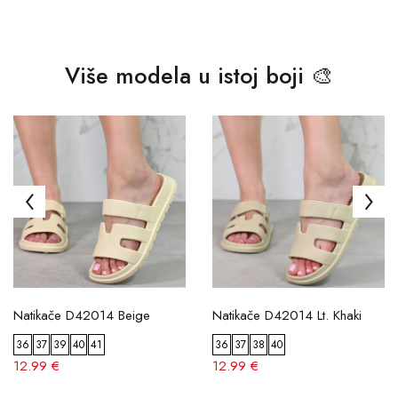
Više modela u istoj boji 🎨
Natikače D42014 Beige
Natikače D42014 Lt. Khaki
36
37
39
40
41
36
37
38
40
12.99 €
12.99 €