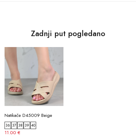
Zadnji put pogledano
Natikače D45009 Beige
36
37
38
39
40
11.00 €