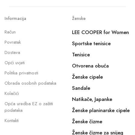
Informacija
Ženske
Račun
LEE COOPER for Women
Povratak
Sportske tenisice
Dostava
Tenisice
Opći uvjeti
Otvorena obuća
Politika privatnosti
Ženske cipele
Obrada osobnih podataka
Sandale
Kolačići
Natikače, Japanke
Opća uredba EZ o zaštiti
Ženske planinarske cipele
podataka
Kontakti
Ženske čizme
Ženske čizme za snijeg