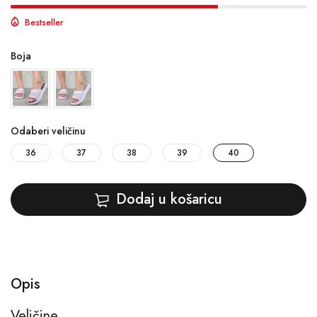
Bestseller
Boja
Odaberi veličinu
36
37
38
39
40
Dodaj u košaricu
Opis
Veličine