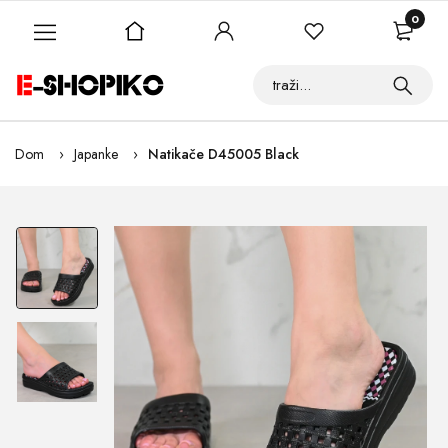
0
Dom
Japanke
Natikače D45005 Black