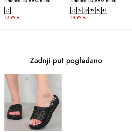
Natikače D45004 Black
Natikače D46003 Black
36
36
37
38
39
40
41
12.99 €
14.99 €
Zadnji put pogledano