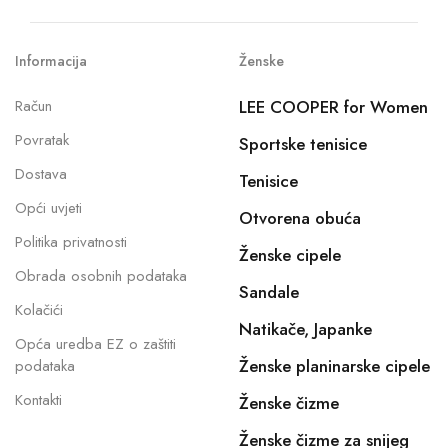
Informacija
Ženske
Račun
LEE COOPER for Women
Povratak
Sportske tenisice
Dostava
Tenisice
Opći uvjeti
Otvorena obuća
Politika privatnosti
Ženske cipele
Obrada osobnih podataka
Sandale
Kolačići
Natikače, Japanke
Opća uredba EZ o zaštiti
Ženske planinarske cipele
podataka
Kontakti
Ženske čizme
Ženske čizme za snijeg