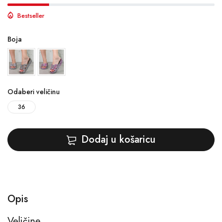
Bestseller
Boja
Odaberi veličinu
36
Dodaj u košaricu
Opis
Veličine