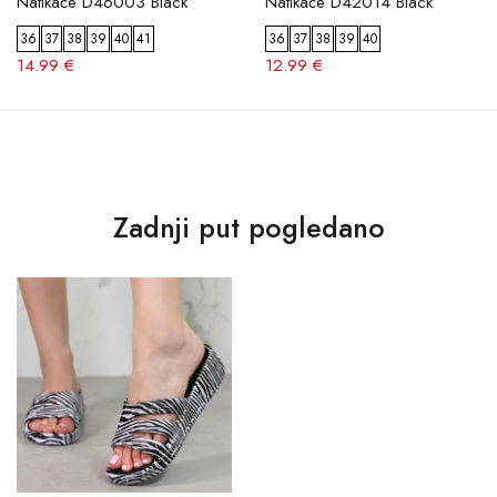
Natikače D46003 Black
Natikače D42014 Black
36
37
38
39
40
41
36
37
38
39
40
14.99 €
12.99 €
Zadnji put pogledano