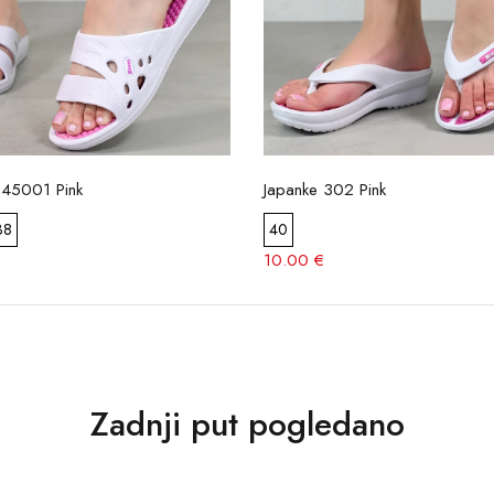
D45001 Pink
Japanke 302 Pink
38
40
10.00 €
Zadnji put pogledano