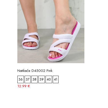
Natikače D45002 Pink
36
37
38
39
40
41
12.99 €