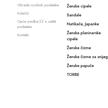
Obrada osobnih podataka
Ženske cipele
Kolačići
Sandale
Opća uredba EZ o zaštiti
Natikače, Japanke
podataka
Ženske planinarske
Kontakti
cipele
Ženske čizme
Ženske čizme za snijeg
Ženske papuče
TORBE
Copyright © 2022, E-SHOPIKO.COM. Sva prava pridržan