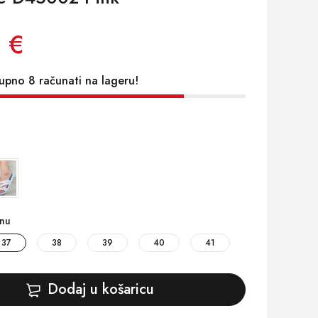
 €
upno 8 računati na lageru!
inu
37
38
39
40
41
Dodaj u košaricu