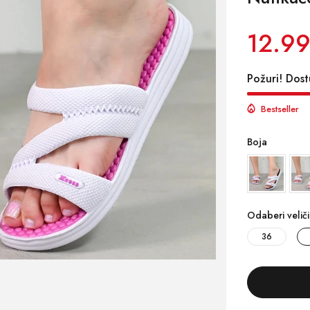
12.99
Požuri! Dost
Bestseller
Boja
Odaberi velič
36