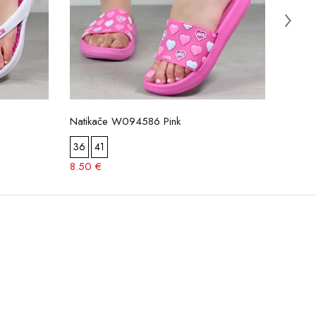
Natikače W094586 Pink
Natik
36
41
36
8.50 €
9.00 