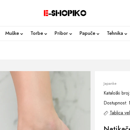
Muške
Torbe
Pribor
Papuče
Tehnika
Japanke
Kataloški bro
Dostupnost: 
Tablica vel
Natikač