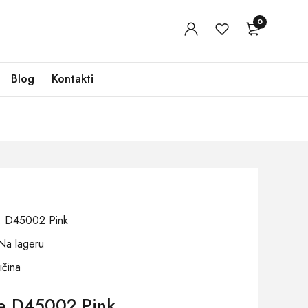
0
Blog
Kontakti
j: D45002 Pink
Na lageru
ičina
e D45002 Pink