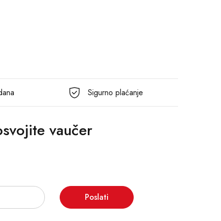
 dana
Sigurno plaćanje
 osvojite vaučer
Poslati