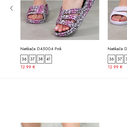
Natikače D45004 Pink
Natikače 
36
37
38
41
36
37
12.99 €
12.99 €