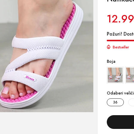
12.99
Požuri! Dost
Bestseller
Boja
Odaberi velič
36