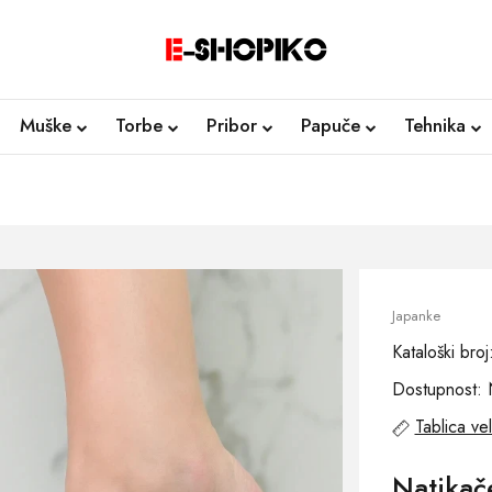
Muške
Torbe
Pribor
Papuče
Tehnika
Japanke
Kataloški bro
Dostupnost: 
Tablica vel
Natikač