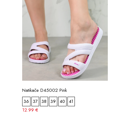
Natikače D45002 Pink
36
37
38
39
40
41
12.99 €