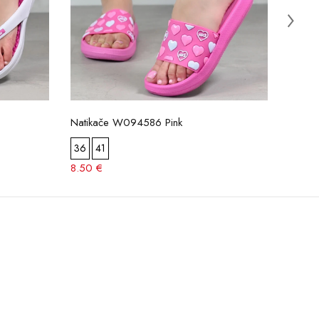
Natikače W094586 Pink
Natik
36
41
36
8.50 €
9.00 