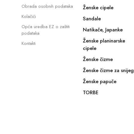
Obrada osobnih podataka
Ženske cipele
Kolačići
Sandale
Opća uredba EZ o zaštiti
Natikače, Japanke
podataka
Ženske planinarske
Kontakti
cipele
Ženske čizme
Ženske čizme za snijeg
Ženske papuče
TORBE
Copyright © 2022, E-SHOPIKO.COM. Sva prava pridržan