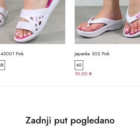
D45001 Pink
Japanke 302 Pink
38
40
10.00 €
Zadnji put pogledano