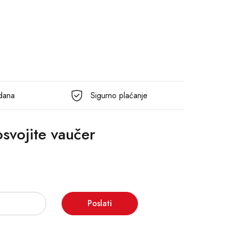
 dana
Sigurno plaćanje
 osvojite vaučer
Poslati