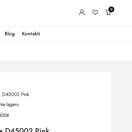
0
Blog
Kontakti
j: D45002 Pink
Na lageru
ičina
e D45002 Pink