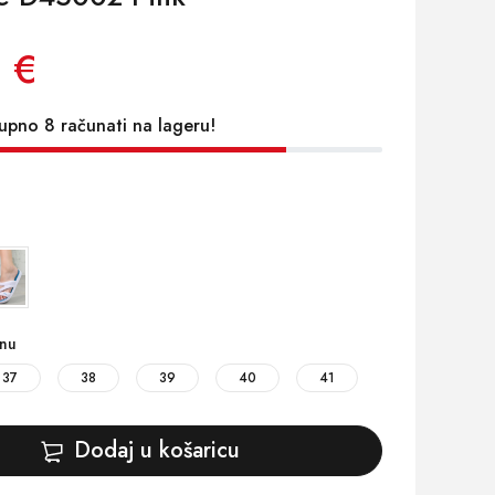
 €
upno 8 računati na lageru!
inu
37
38
39
40
41
Dodaj u košaricu