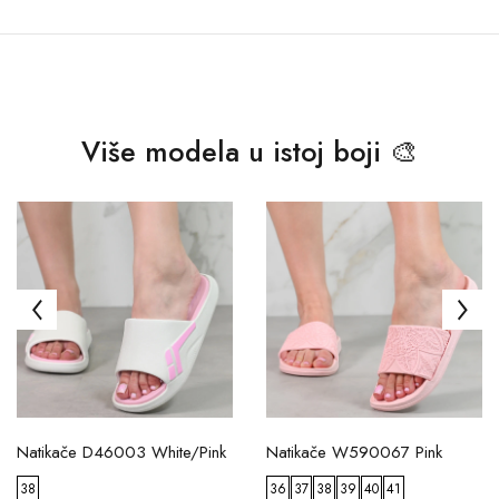
Više modela u istoj boji 🎨
Natikače D46003 White/Pink
Natikače W590067 Pink
38
36
37
38
39
40
41