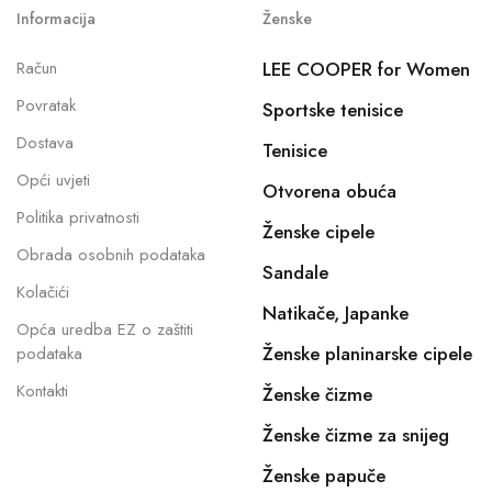
Informacija
Ženske
Račun
LEE COOPER for Women
Povratak
Sportske tenisice
Dostava
Tenisice
Opći uvjeti
Otvorena obuća
Politika privatnosti
Ženske cipele
Obrada osobnih podataka
Sandale
Kolačići
Natikače, Japanke
Opća uredba EZ o zaštiti
Ženske planinarske cipele
podataka
Kontakti
Ženske čizme
Ženske čizme za snijeg
Ženske papuče