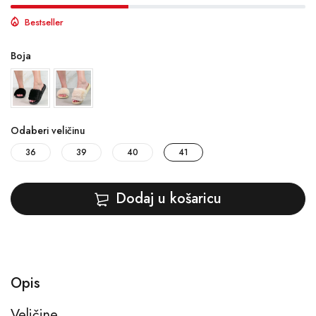
Bestseller
Boja
Odaberi veličinu
36
39
40
41
Dodaj u košaricu
Opis
Veličine