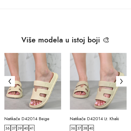
Više modela u istoj boji 🎨
Natikače D42014 Beige
Natikače D42014 Lt. Khaki
36
37
39
40
41
36
37
38
40