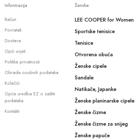
Informacija
Ženske
Račun
LEE COOPER for Women
Povratak
Sportske tenisice
Dostava
Tenisice
Opći uvjeti
Otvorena obuća
Politika privatnosti
Ženske cipele
Obrada osobnih podataka
Sandale
Kolačići
Natikače, Japanke
Opća uredba EZ o zaštiti
Ženske planinarske cipele
podataka
Kontakti
Ženske čizme
Ženske čizme za snijeg
Ženske papuče