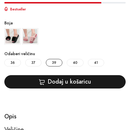
Bestseller
Boja
Odaberi veličinu
36
37
39
40
41
Dodaj u košaricu
Opis
Veličine