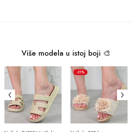
Više modela u istoj boji 🎨
-31%