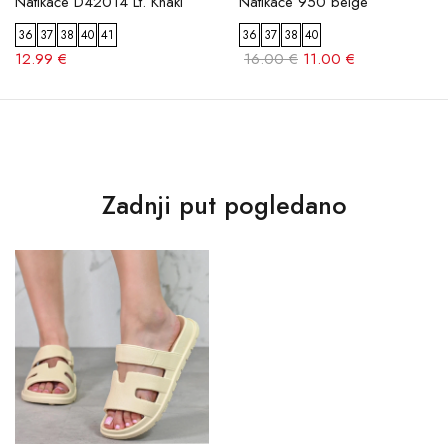
Natikače D42014 Lt. Khaki
Natikače 950 beige
36
37
38
40
41
36
37
38
40
12.99 €
16.00 €
11.00 €
Zadnji put pogledano