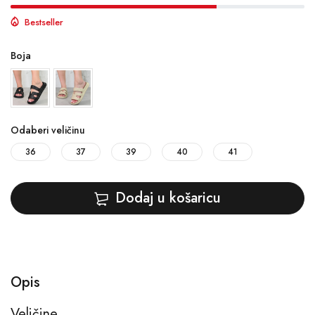
Bestseller
Boja
Odaberi veličinu
36
37
39
40
41
Dodaj u košaricu
Opis
Veličine