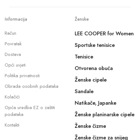
Informacija
Ženske
Račun
LEE COOPER for Women
Povratak
Sportske tenisice
Dostava
Tenisice
Opći uvjeti
Otvorena obuća
Politika privatnosti
Ženske cipele
Obrada osobnih podataka
Sandale
Kolačići
Natikače, Japanke
Opća uredba EZ o zaštiti
Ženske planinarske cipele
podataka
Kontakti
Ženske čizme
Ženske čizme za snijeg