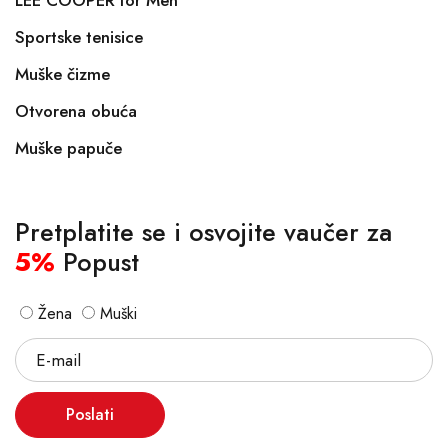
LEE COOPER for Men
Sportske tenisice
Muške čizme
Otvorena obuća
Muške papuče
Pretplatite se i osvojite vaučer za
5%
Popust
Žena
Muški
Poslati