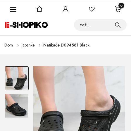
0
Dom
Japanke
Natikače D094581 Black