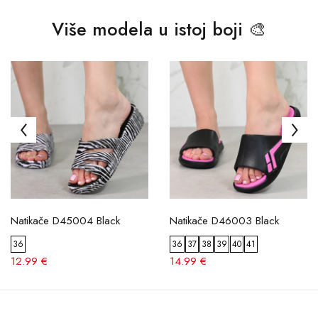
Više modela u istoj boji 🎨
Natikače D45004 Black
Natikače D46003 Black
36
36
37
38
39
40
41
12.99 €
14.99 €