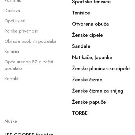
Povratak
Sportske tenisice
Dostava
Tenisice
Opći uvjeti
Otvorena obuća
Politika privatnosti
Ženske cipele
Obrada osobnih podataka
Sandale
Kolačići
Natikače, Japanke
Opća uredba EZ o zaštiti
Ženske planinarske cipele
podataka
Kontakti
Ženske čizme
Ženske čizme za snijeg
Ženske papuče
TORBE
Muške