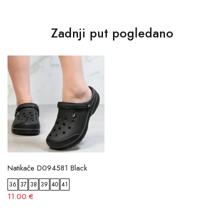
Zadnji put pogledano
Natikače D094581 Black
36
37
38
39
40
41
11.00 €