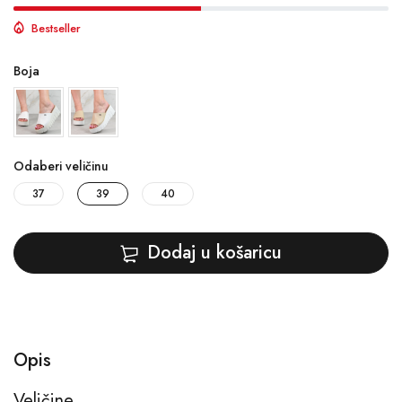
Bestseller
Boja
Odaberi veličinu
37
39
40
Dodaj u košaricu
Opis
Veličine