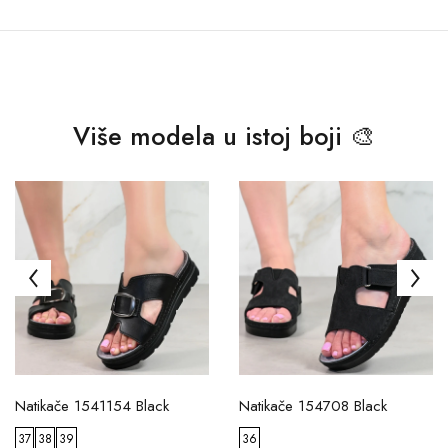
Više modela u istoj boji 🎨
Natikače 1541154 Black
Natikače 154708 Black
37
38
39
36