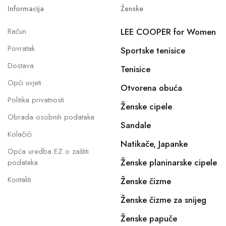
Informacija
Ženske
Račun
LEE COOPER for Women
Povratak
Sportske tenisice
Dostava
Tenisice
Opći uvjeti
Otvorena obuća
Politika privatnosti
Ženske cipele
Obrada osobnih podataka
Sandale
Kolačići
Natikače, Japanke
Opća uredba EZ o zaštiti
Ženske planinarske cipele
podataka
Kontakti
Ženske čizme
Ženske čizme za snijeg
Ženske papuče