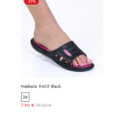
-23%
Natikače 9405 Black
36
7.90 €
10.20 €