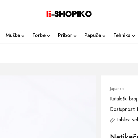
Muške
Torbe
Pribor
Papuče
Tehnika
Japanke
Kataloški bro
Dostupnost: 
Tablica vel
Natikač