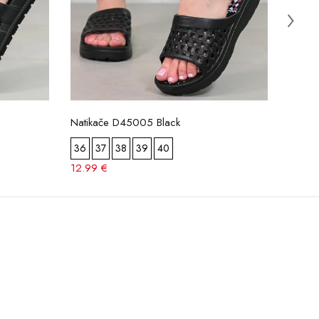
Natikače D45005 Black
Natik
36
37
38
39
40
36
12.99 €
12.99