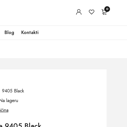
0
Blog
Kontakti
j: 9405 Black
Na lageru
ičina
e 9405 Black