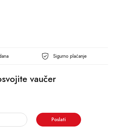
 dana
Sigurno plaćanje
 osvojite vaučer
Poslati