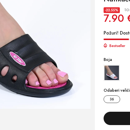
10
-22.55%
7.90 
Požuri! Dost
Bestseller
Boja
Odaberi velič
36