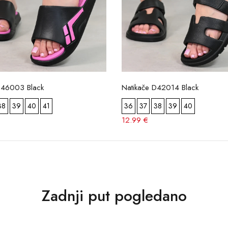
D46003 Black
Natikače D42014 Black
38
39
40
41
36
37
38
39
40
12.99 €
Zadnji put pogledano