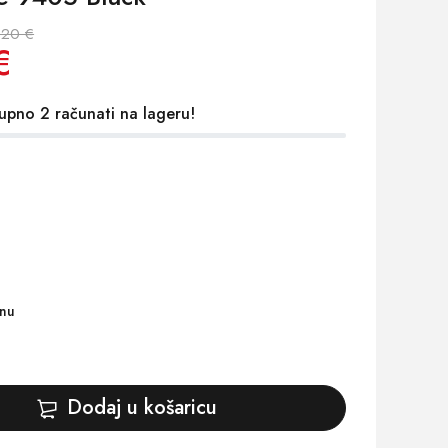
.20 €
€
upno 2 računati na lageru!
inu
Dodaj u košaricu