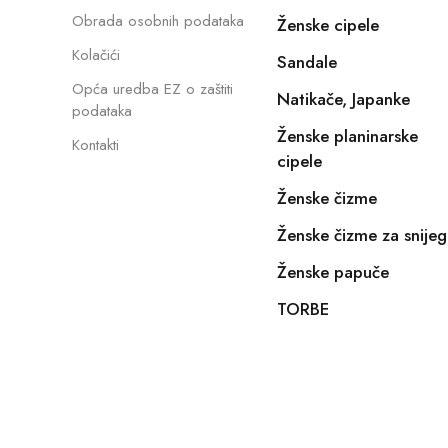
Obrada osobnih podataka
Ženske cipele
Kolačići
Sandale
Opća uredba EZ o zaštiti
Natikače, Japanke
podataka
Ženske planinarske
Kontakti
cipele
Ženske čizme
Ženske čizme za snijeg
Ženske papuče
TORBE
Copyright © 2022, E-SHOPIKO.COM. Sva prava pridržan