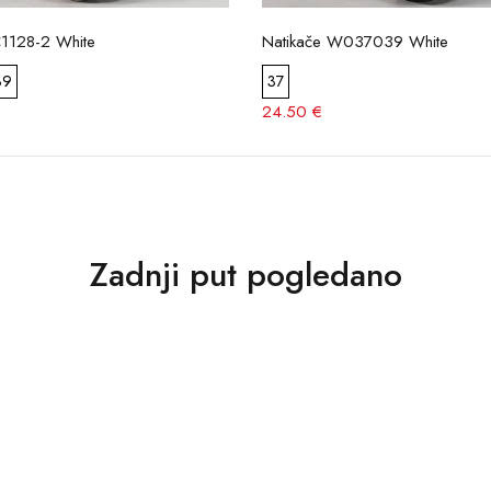
C1128-2 White
Natikače W037039 White
39
37
24.50 €
Zadnji put pogledano