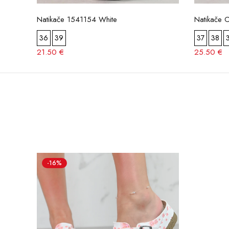
Natikače 1541154 White
Natikače 
36
39
37
38
21.50 €
25.50 €
-16%