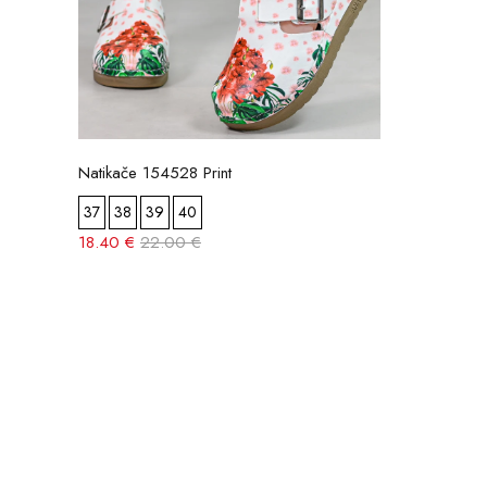
Natikače 154528 Print
37
38
39
40
18.40 €
22.00 €