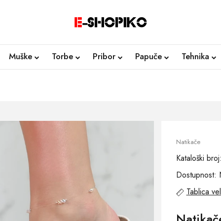
Muške
Torbe
Pribor
Papuče
Tehnika
Natikače
Kataloški bro
Dostupnost: 
Tablica vel
Natikač