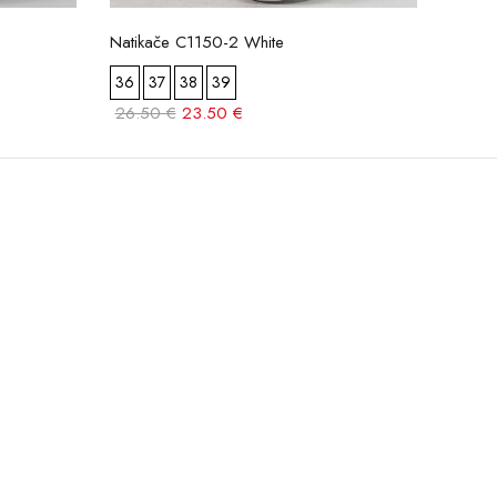
Natikače C1150-2 White
Natik
36
37
38
39
36
26.50 €
23.50 €
21.00