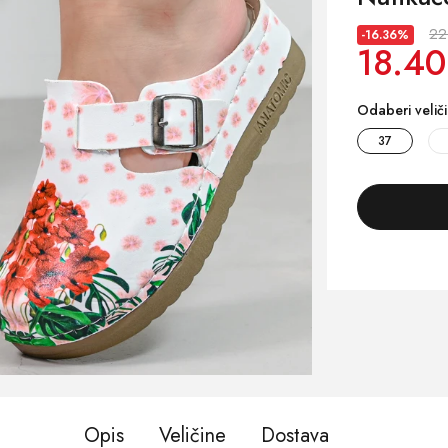
22
-16.36%
18.40
Odaberi velič
37
Opis
Veličine
Dostava