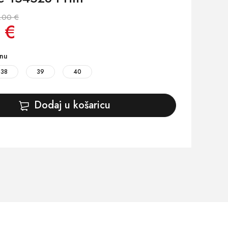
.00 €
 €
inu
38
39
40
Dodaj u košaricu