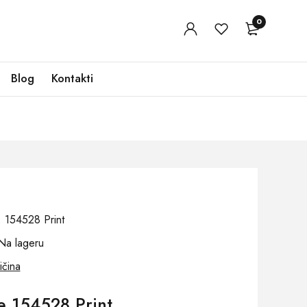
0
Blog
Kontakti
j: 154528 Print
Na lageru
ičina
e 154528 Print