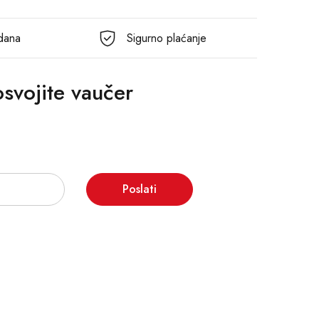
 dana
Sigurno plaćanje
 osvojite vaučer
Poslati