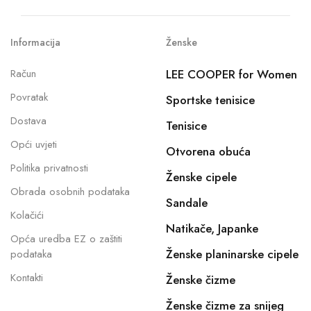
Informacija
Ženske
Račun
LEE COOPER for Women
Povratak
Sportske tenisice
Dostava
Tenisice
Opći uvjeti
Otvorena obuća
Politika privatnosti
Ženske cipele
Obrada osobnih podataka
Sandale
Kolačići
Natikače, Japanke
Opća uredba EZ o zaštiti
Ženske planinarske cipele
podataka
Kontakti
Ženske čizme
Ženske čizme za snijeg