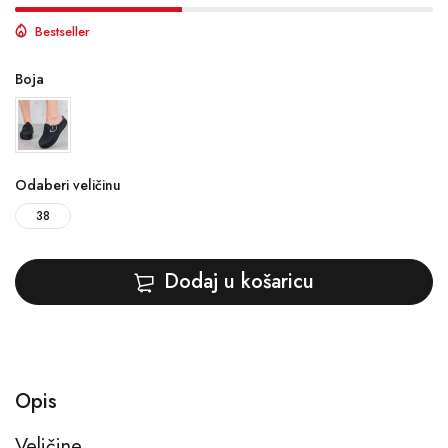
Bestseller
Boja
Odaberi veličinu
38
Dodaj u košaricu
Opis
Veličine