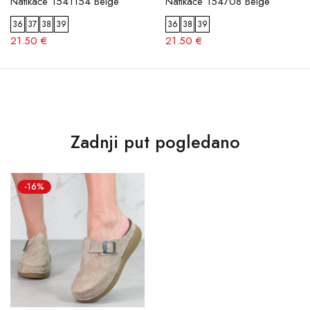
Natikače 1541154 Beige
Natikače 154708 Beige
36
37
38
39
36
38
39
21.50 €
21.50 €
Zadnji put pogledano
-16%