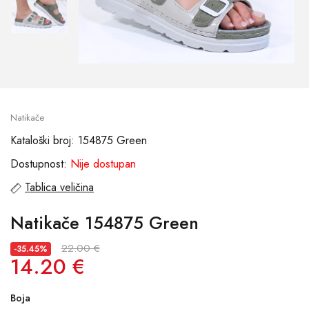
Natikače
Kataloški broj: 154875 Green
Dostupnost:
Nije dostupan
Tablica veličina
Natikače 154875 Green
22.00 €
-35.45%
14.20 €
Boja