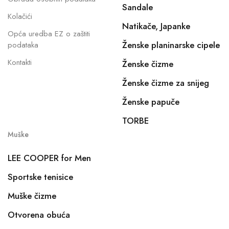
Sandale
Kolačići
Natikače, Japanke
Opća uredba EZ o zaštiti
Ženske planinarske cipele
podataka
Kontakti
Ženske čizme
Ženske čizme za snijeg
Ženske papuče
TORBE
Muške
LEE COOPER for Men
Sportske tenisice
Muške čizme
Otvorena obuća