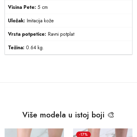
Visina Pete:
5 cm
Uložak:
Imitacija kože
Vrsta potpetice:
Ravni potplat
Težina:
0.64 kg.
Više modela u istoj boji 🎨
-17%