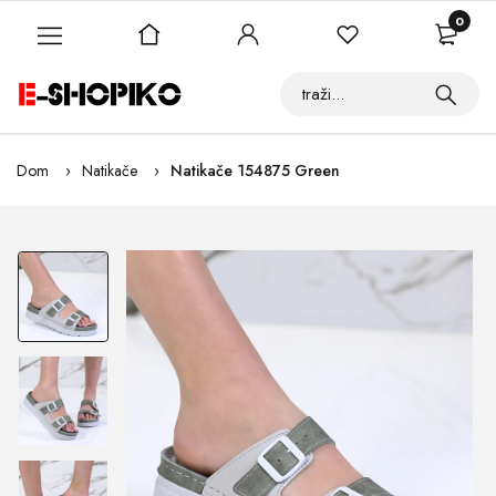
0
Dom
Natikače
Natikače 154875 Green