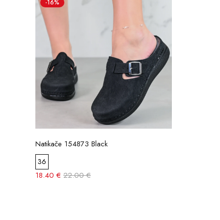
-16%
Natikače 154873 Black
36
18.40 €
22.00 €