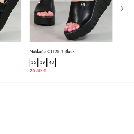
Natikače C1128-1 Black
Natik
36
39
40
37
3
25.50 €
24.50