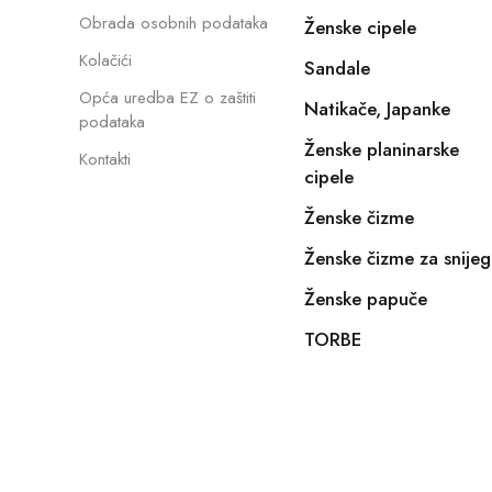
Obrada osobnih podataka
Ženske cipele
Kolačići
Sandale
Opća uredba EZ o zaštiti
Natikače, Japanke
podataka
Ženske planinarske
Kontakti
cipele
Ženske čizme
Ženske čizme za snijeg
Ženske papuče
TORBE
Copyright © 2022, E-SHOPIKO.COM. Sva prava pridržan