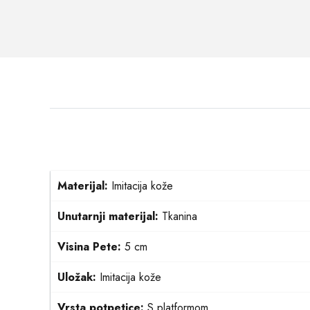
Materijal:
Imitacija kože
Unutarnji materijal:
Tkanina
Visina Pete:
5 cm
Uložak:
Imitacija kože
Vrsta potpetice:
S platformom