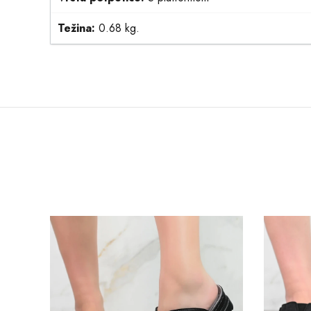
Težina:
0.68 kg.