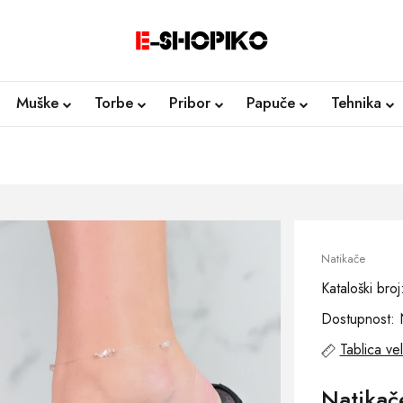
Muške
Torbe
Pribor
Papuče
Tehnika
Natikače
Kataloški bro
Dostupnost: 
Tablica vel
Natikač