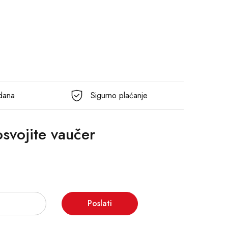
 dana
Sigurno plaćanje
 osvojite vaučer
Poslati