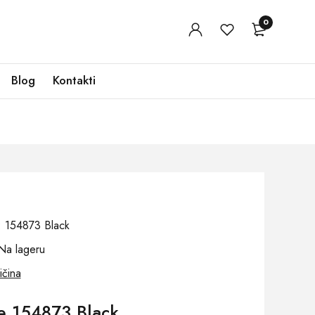
0
Blog
Kontakti
j: 154873 Black
Na lageru
ičina
e 154873 Black