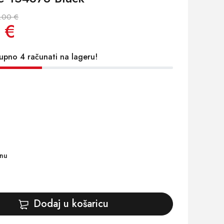
.00 €
 €
upno 4 računati na lageru!
inu
Dodaj u košaricu