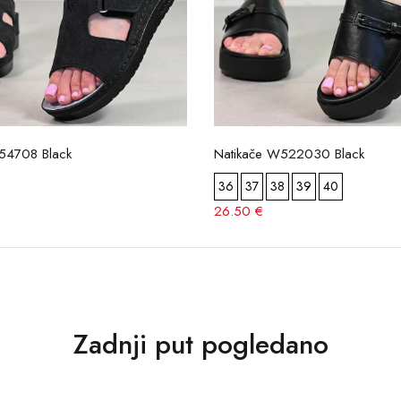
154708 Black
Natikače W522030 Black
36
37
38
39
40
26.50 €
Zadnji put pogledano