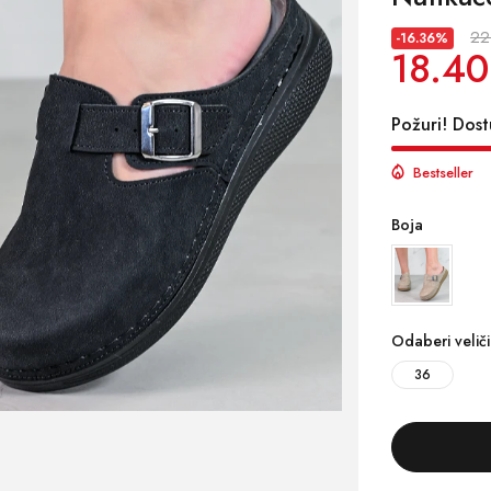
22
-16.36%
18.40
Požuri! Dost
Bestseller
Boja
Odaberi velič
36