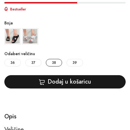
Bestseller
Boja
Odaberi veličinu
36
37
38
39
Dodaj u košaricu
Opis
Veličine