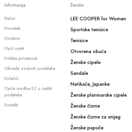
Informacija
Ženske
Račun
LEE COOPER for Women
Povratak
Sportske tenisice
Dostava
Tenisice
Opći uvjeti
Otvorena obuća
Politika privatnosti
Ženske cipele
Obrada osobnih podataka
Sandale
Kolačići
Natikače, Japanke
Opća uredba EZ o zaštiti
Ženske planinarske cipele
podataka
Kontakti
Ženske čizme
Ženske čizme za snijeg
Ženske papuče