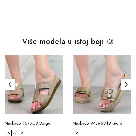
Više modela u istoj boji 🎨
Natikače 154708 Beige
Natikače W596018 Gold
36
38
39
39