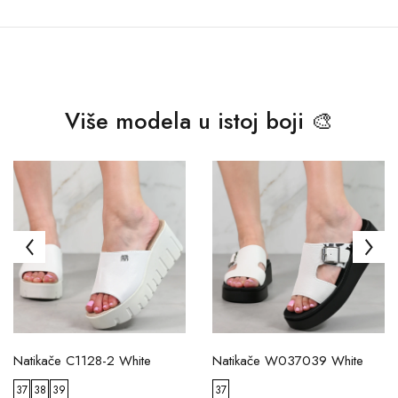
Više modela u istoj boji 🎨
Natikače C1128-2 White
Natikače W037039 White
37
38
39
37