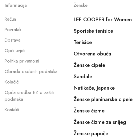
Informacija
Ženske
Račun
LEE COOPER for Women
Povratak
Sportske tenisice
Dostava
Tenisice
Opći uvjeti
Otvorena obuća
Politika privatnosti
Ženske cipele
Obrada osobnih podataka
Sandale
Kolačići
Natikače, Japanke
Opća uredba EZ o zaštiti
Ženske planinarske cipele
podataka
Kontakti
Ženske čizme
Ženske čizme za snijeg
Ženske papuče