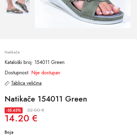
Natikače
Kataloški broj: 154011 Green
Dostupnost:
Nije dostupan
Tablica veličina
Natikače 154011 Green
22.00 €
-35.45%
14.20 €
Boja