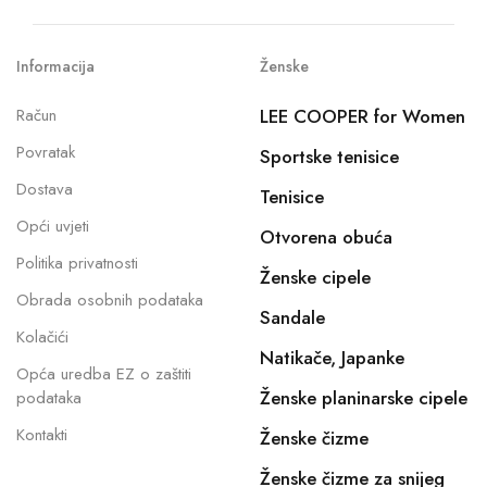
Informacija
Ženske
Račun
LEE COOPER for Women
Povratak
Sportske tenisice
Dostava
Tenisice
Opći uvjeti
Otvorena obuća
Politika privatnosti
Ženske cipele
Obrada osobnih podataka
Sandale
Kolačići
Natikače, Japanke
Opća uredba EZ o zaštiti
Ženske planinarske cipele
podataka
Kontakti
Ženske čizme
Ženske čizme za snijeg