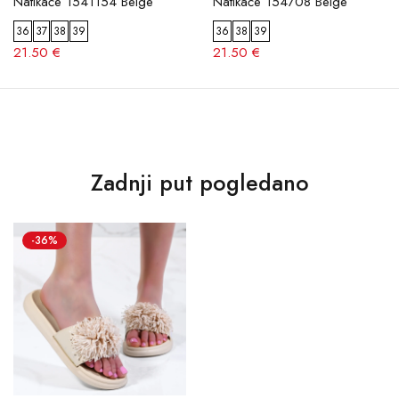
Natikače 1541154 Beige
Natikače 154708 Beige
36
37
38
39
36
38
39
21.50 €
21.50 €
Zadnji put pogledano
-36%