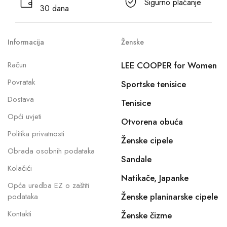
Sigurno plaćanje
30 dana
Informacija
Ženske
Račun
LEE COOPER for Women
Povratak
Sportske tenisice
Dostava
Tenisice
Opći uvjeti
Otvorena obuća
Politika privatnosti
Ženske cipele
Obrada osobnih podataka
Sandale
Kolačići
Natikače, Japanke
Opća uredba EZ o zaštiti
Ženske planinarske cipele
podataka
Kontakti
Ženske čizme