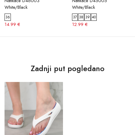
Natikače D46003
Natikače D45005
White/Black
White/Black
36
37
38
39
40
14.99 €
12.99 €
Zadnji put pogledano