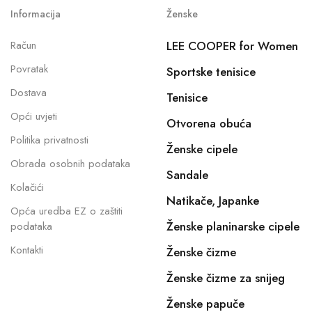
Informacija
Ženske
Račun
LEE COOPER for Women
Povratak
Sportske tenisice
Dostava
Tenisice
Opći uvjeti
Otvorena obuća
Politika privatnosti
Ženske cipele
Obrada osobnih podataka
Sandale
Kolačići
Natikače, Japanke
Opća uredba EZ o zaštiti
Ženske planinarske cipele
podataka
Kontakti
Ženske čizme
Ženske čizme za snijeg
Ženske papuče