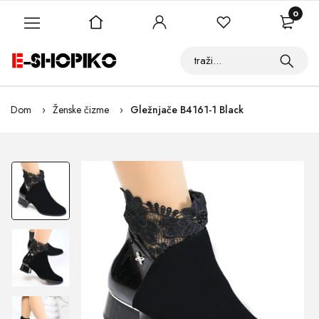
0
Dom
Ženske čizme
Gležnjače B4161-1 Black