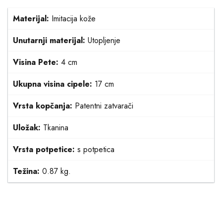
Materijal:
Imitacija kože
Unutarnji materijal:
Utopljenje
Visina Pete:
4 cm
Ukupna visina cipele:
17 cm
Vrsta kopčanja:
Patentni zatvarači
Uložak:
Tkanina
Vrsta potpetice:
s potpetica
Težina:
0.87 kg.