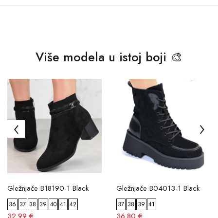
Više modela u istoj boji 🎨
Gležnjače B18190-1 Black
Gležnjače B04013-1 Black
36
37
38
39
40
41
42
37
38
39
41
32.99 €
36.80 €