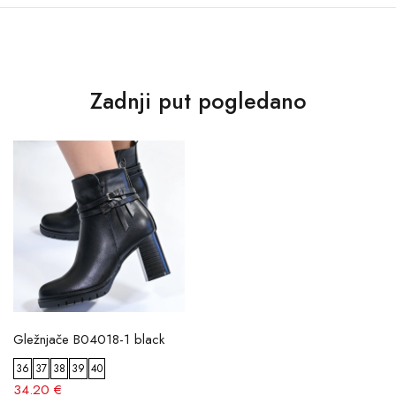
Zadnji put pogledano
Gležnjače B04018-1 black
36
37
38
39
40
34.20 €