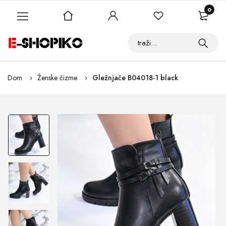
0
Dom
Ženske čizme
Gležnjače B04018-1 black