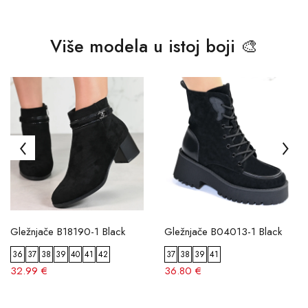
Više modela u istoj boji 🎨
Gležnjače B18190-1 Black
Gležnjače B04013-1 Black
36
37
38
39
40
41
42
37
38
39
41
32.99 €
36.80 €