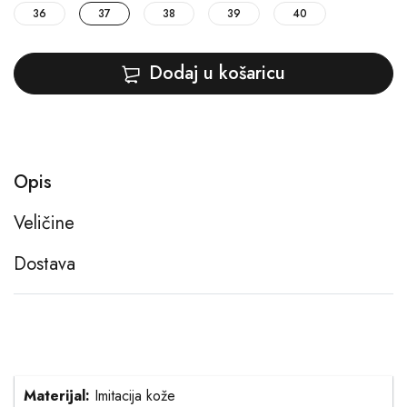
36
37
38
39
40
Dodaj u košaricu
Opis
Veličine
Dostava
Materijal:
Imitacija kože