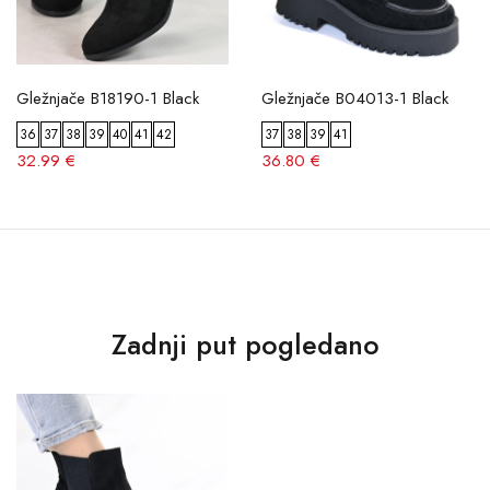
Gležnjače B18190-1 Black
Gležnjače B04013-1 Black
36
37
38
39
40
41
42
37
38
39
41
32.99 €
36.80 €
Zadnji put pogledano