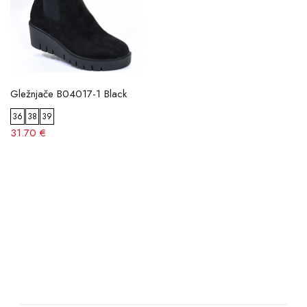
Gležnjače B04017-1 Black
36
38
39
31.70 €