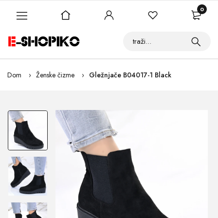
0
Dom
Ženske čizme
Gležnjače B04017-1 Black