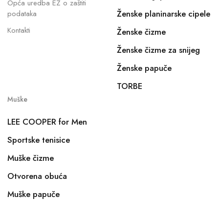
Opća uredba EZ o zaštiti
Ženske planinarske cipele
podataka
Kontakti
Ženske čizme
Ženske čizme za snijeg
Ženske papuče
TORBE
Muške
LEE COOPER for Men
Sportske tenisice
Muške čizme
Otvorena obuća
Muške papuče