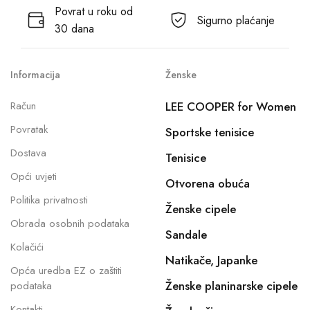
Povrat u roku od
Sigurno plaćanje
30 dana
Informacija
Ženske
Račun
LEE COOPER for Women
Povratak
Sportske tenisice
Dostava
Tenisice
Opći uvjeti
Otvorena obuća
Politika privatnosti
Ženske cipele
Obrada osobnih podataka
Sandale
Kolačići
Natikače, Japanke
Opća uredba EZ o zaštiti
Ženske planinarske cipele
podataka
Kontakti