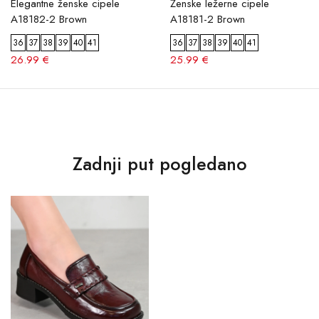
Elegantne ženske cipele
Ženske ležerne cipele
A18182-2 Brown
A18181-2 Brown
36
37
38
39
40
41
36
37
38
39
40
41
26.99 €
25.99 €
Zadnji put pogledano