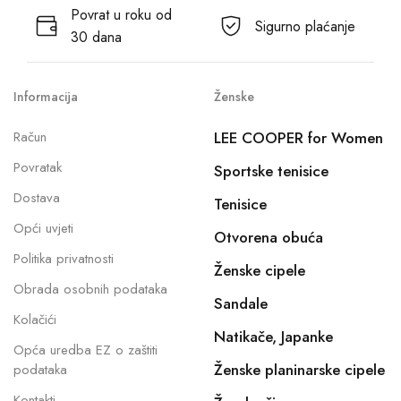
Povrat u roku od
Sigurno plaćanje
30 dana
Informacija
Ženske
Račun
LEE COOPER for Women
Povratak
Sportske tenisice
Dostava
Tenisice
Opći uvjeti
Otvorena obuća
Politika privatnosti
Ženske cipele
Obrada osobnih podataka
Sandale
Kolačići
Natikače, Japanke
Opća uredba EZ o zaštiti
Ženske planinarske cipele
podataka
Kontakti