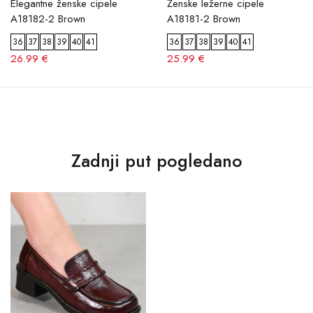
Elegantne ženske cipele
Ženske ležerne cipele
A18182-2 Brown
A18181-2 Brown
36
37
38
39
40
41
36
37
38
39
40
41
26.99 €
25.99 €
Zadnji put pogledano