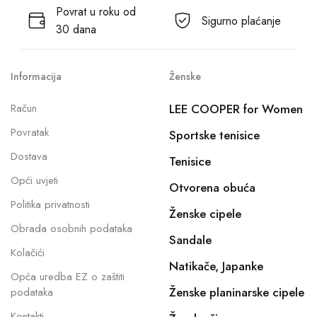
Povrat u roku od
Sigurno plaćanje
30 dana
Informacija
Ženske
Račun
LEE COOPER for Women
Povratak
Sportske tenisice
Dostava
Tenisice
Opći uvjeti
Otvorena obuća
Politika privatnosti
Ženske cipele
Obrada osobnih podataka
Sandale
Kolačići
Natikače, Japanke
Opća uredba EZ o zaštiti
Ženske planinarske cipele
podataka
Kontakti