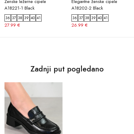
Ženske ležerne cipele
Elegantne ženske cipele
A18221-1 Black
A18202-2 Black
36
37
38
39
40
41
36
37
38
39
40
41
27.99 €
26.99 €
Zadnji put pogledano