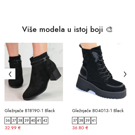
Više modela u istoj boji 🎨
Gležnjače B18190-1 Black
Gležnjače B04013-1 Black
36
37
38
39
40
41
42
37
38
39
41
32.99 €
36.80 €