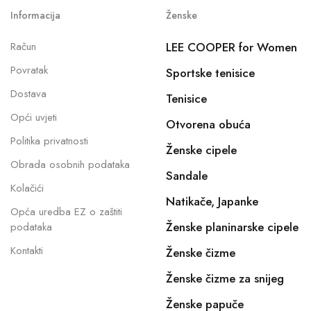
Informacija
Ženske
Račun
LEE COOPER for Women
Povratak
Sportske tenisice
Dostava
Tenisice
Opći uvjeti
Otvorena obuća
Politika privatnosti
Ženske cipele
Obrada osobnih podataka
Sandale
Kolačići
Natikače, Japanke
Opća uredba EZ o zaštiti
Ženske planinarske cipele
podataka
Kontakti
Ženske čizme
Ženske čizme za snijeg
Ženske papuče