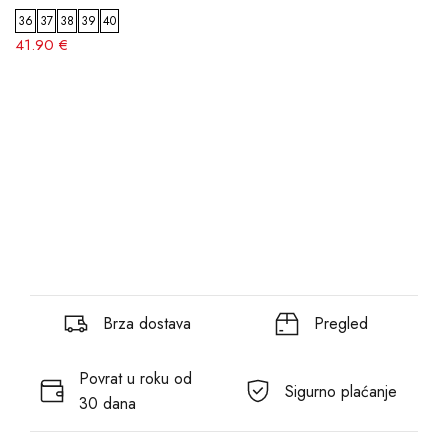
36
37
38
39
40
41.90 €
Brza dostava
Pregled
Povrat u roku od
Sigurno plaćanje
30 dana