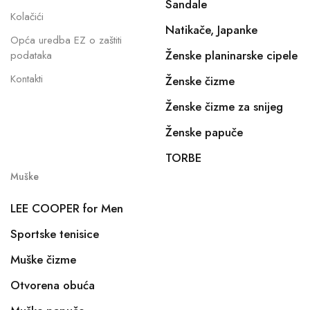
Sandale
Kolačići
Natikače, Japanke
Opća uredba EZ o zaštiti
Ženske planinarske cipele
podataka
Kontakti
Ženske čizme
Ženske čizme za snijeg
Ženske papuče
TORBE
Muške
LEE COOPER for Men
Sportske tenisice
Muške čizme
Otvorena obuća