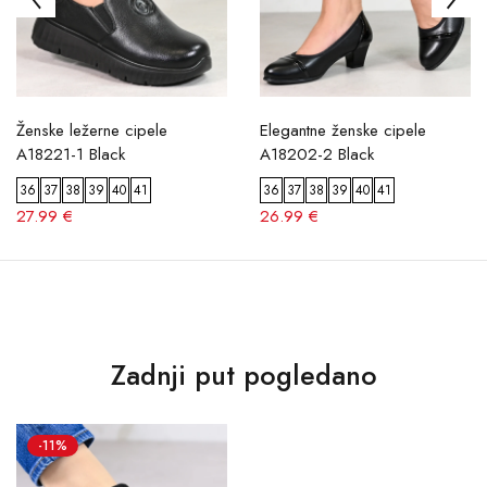
Ženske ležerne cipele
Elegantne ženske cipele
A18221-1 Black
A18202-2 Black
36
37
38
39
40
41
36
37
38
39
40
41
27.99 €
26.99 €
Zadnji put pogledano
-11%