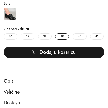
Boja
Odaberi veličinu
36
37
38
39
40
41
Dodaj u košaricu
Opis
Veličine
Dostava