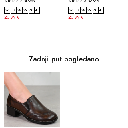
A18182-2 Brown
A18182-3 Bordo
36
37
38
39
40
41
36
37
38
39
40
41
26.99 €
26.99 €
Zadnji put pogledano