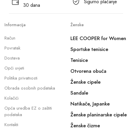
Sigurno plaćanje
30 dana
Informacija
Ženske
Račun
LEE COOPER for Women
Povratak
Sportske tenisice
Dostava
Tenisice
Opći uvjeti
Otvorena obuća
Politika privatnosti
Ženske cipele
Obrada osobnih podataka
Sandale
Kolačići
Natikače, Japanke
Opća uredba EZ o zaštiti
Ženske planinarske cipele
podataka
Kontakti
Ženske čizme