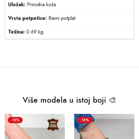
Uložak:
Prirodna koža
Vrsta potpetice:
Ravni potplat
Težina:
0.69 kg.
Više modela u istoj boji 🎨
-18%
-18%