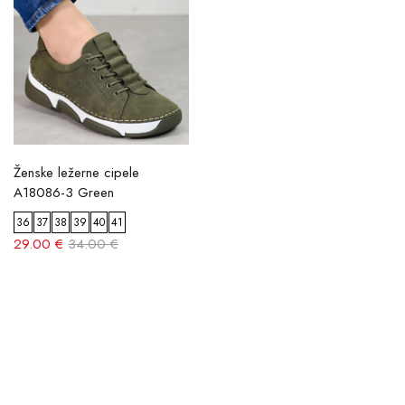
Ženske ležerne cipele
A18086-3 Green
36
37
38
39
40
41
29.00 €
34.00 €