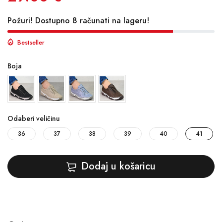
Požuri! Dostupno 8 računati na lageru!
Bestseller
Boja
Odaberi veličinu
36
37
38
39
40
41
Dodaj u košaricu