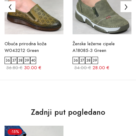
Obuća prirodna koža
Ženske ležerne cipele
W043212 Green
A18085-3 Green
36
37
38
39
40
36
37
38
39
36.80 €
30.00 €
34.00 €
28.00 €
Zadnji put pogledano
-15%