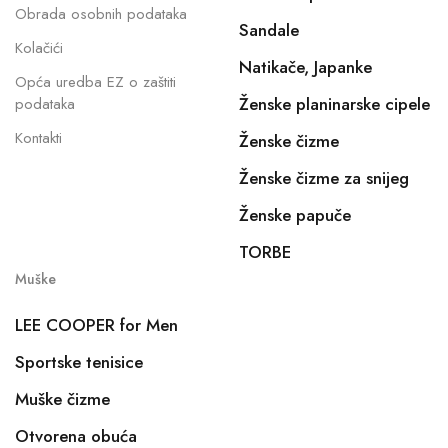
Obrada osobnih podataka
Sandale
Kolačići
Natikače, Japanke
Opća uredba EZ o zaštiti
Ženske planinarske cipele
podataka
Kontakti
Ženske čizme
Ženske čizme za snijeg
Ženske papuče
TORBE
Muške
LEE COOPER for Men
Sportske tenisice
Muške čizme
Otvorena obuća