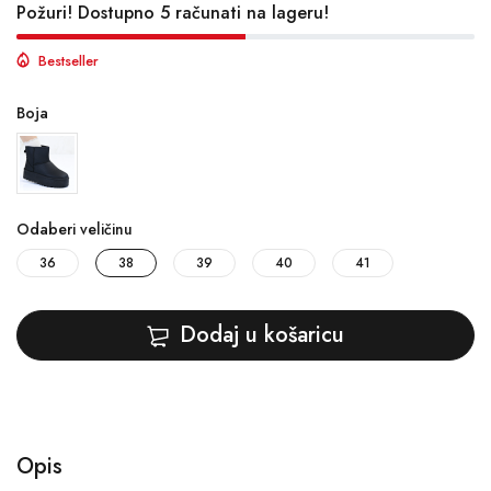
Požuri! Dostupno 5 računati na lageru!
Bestseller
Boja
Odaberi veličinu
36
38
39
40
41
Dodaj u košaricu
Opis