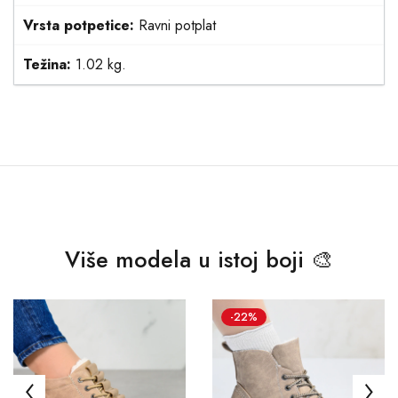
Vrsta potpetice:
Ravni potplat
Težina:
1.02 kg.
Više modela u istoj boji 🎨
-22%