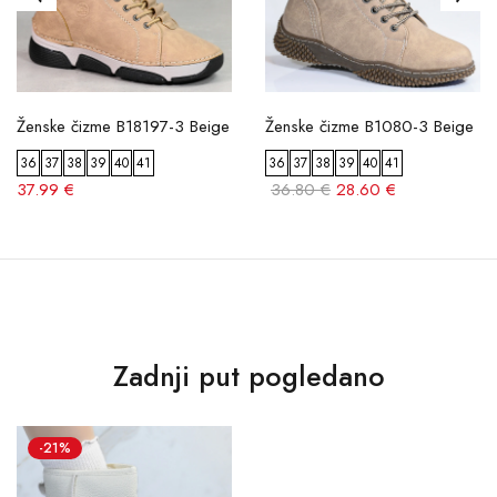
Ženske čizme B18197-3 Beige
Ženske čizme B1080-3 Beige
36
37
38
39
40
41
36
37
38
39
40
41
37.99 €
36.80 €
28.60 €
Zadnji put pogledano
-21%