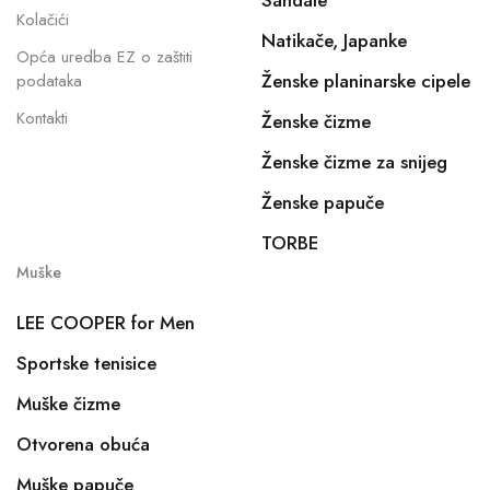
Sandale
Kolačići
Natikače, Japanke
Opća uredba EZ o zaštiti
Ženske planinarske cipele
podataka
Kontakti
Ženske čizme
Ženske čizme za snijeg
Ženske papuče
TORBE
Muške
LEE COOPER for Men
Sportske tenisice
Muške čizme
Otvorena obuća
Muške papuče