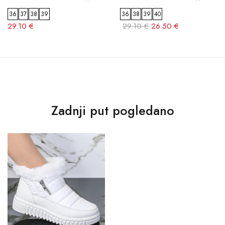
36
37
38
39
36
38
39
40
29.10 €
29.10 €
26.50 €
Zadnji put pogledano