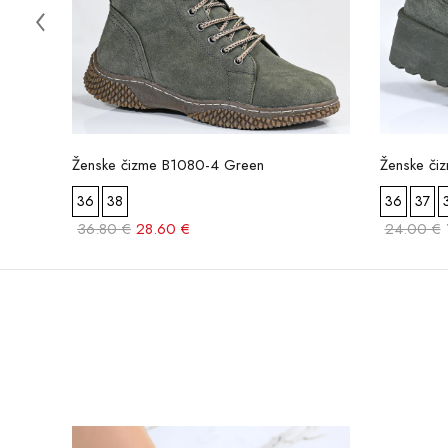
Ženske čizme B1080-4 Green
Ženske či
36
38
36
37
36.80 €
28.60 €
24.00 €