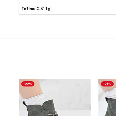
Težina:
0.81 kg.
-22%
-21%