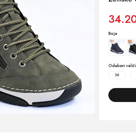
34.20
Boja
Odaberi velič
36