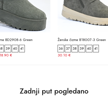
zme BD2908-6 Green
Ženske čizme B18007-3 Green
38
39
40
41
36
37
38
39
40
41
18.90 €
30.10 €
Zadnji put pogledano