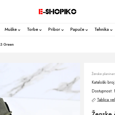
Muške
Torbe
Pribor
Papuče
Tehnika
-3 Green
Ženske planinar
Kataloški br
Dostupnost: 
Tablica vel
Ženske 