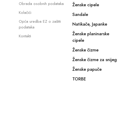
Obrada osobnih podataka
Ženske cipele
Kolačići
Sandale
Opća uredba EZ o zaštiti
Natikače, Japanke
podataka
Ženske planinarske
Kontakti
cipele
Ženske čizme
Ženske čizme za snijeg
Ženske papuče
TORBE
Copyright © 2022, E-SHOPIKO.COM. Sva prava pridržan