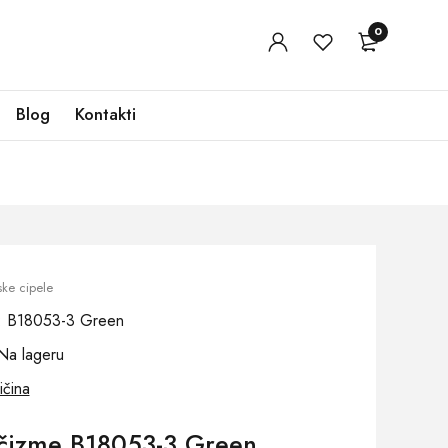
0
Blog
Kontakti
ske cipele
oj: B18053-3 Green
Na lageru
ičina
čizme B18053-3 Green