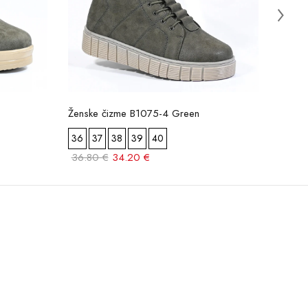
Ženske čizme B1075-4 Green
Žensk
36
37
38
39
40
36
36.80 €
34.20 €
28.60