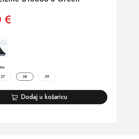
 €
inu
37
38
39
Dodaj u košaricu