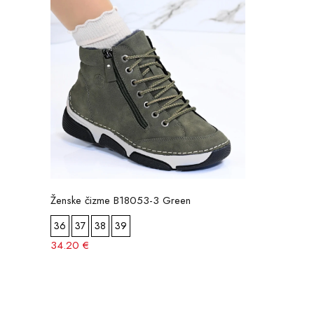
Ženske čizme B18053-3 Green
36
37
38
39
34.20 €