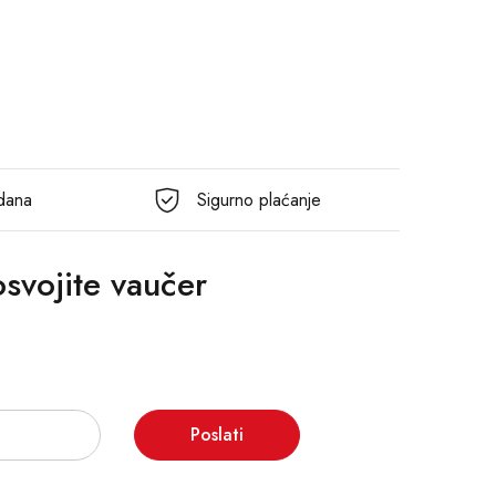
 dana
Sigurno plaćanje
 osvojite vaučer
Poslati