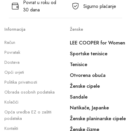
Povrat u roku od
Sigurno plaćanje
30 dana
Informacija
Ženske
Račun
LEE COOPER for Women
Povratak
Sportske tenisice
Dostava
Tenisice
Opći uvjeti
Otvorena obuća
Politika privatnosti
Ženske cipele
Obrada osobnih podataka
Sandale
Kolačići
Natikače, Japanke
Opća uredba EZ o zaštiti
Ženske planinarske cipele
podataka
Kontakti
Ženske čizme