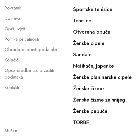
Povratak
Sportske tenisice
Dostava
Tenisice
Opći uvjeti
Otvorena obuća
Politika privatnosti
Ženske cipele
Obrada osobnih podataka
Sandale
Kolačići
Natikače, Japanke
Opća uredba EZ o zaštiti
Ženske planinarske cipele
podataka
Kontakti
Ženske čizme
Ženske čizme za snijeg
Ženske papuče
TORBE
Muške