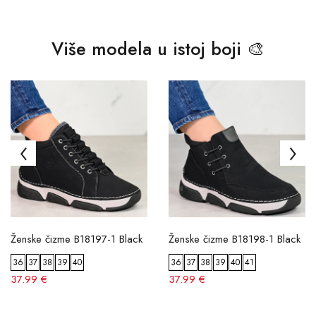
Više modela u istoj boji 🎨
Ženske čizme B18197-1 Black
Ženske čizme B18198-1 Black
36
37
38
39
40
36
37
38
39
40
41
37.99 €
37.99 €