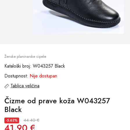
Ženske planinarske cipele
Kataloški broj: W043257 Black
Dostupnost:
Nije dostupan
Tablica veličina
Čizme od prave koža W043257
Black
44.40 €
-5.63%
41.90 €